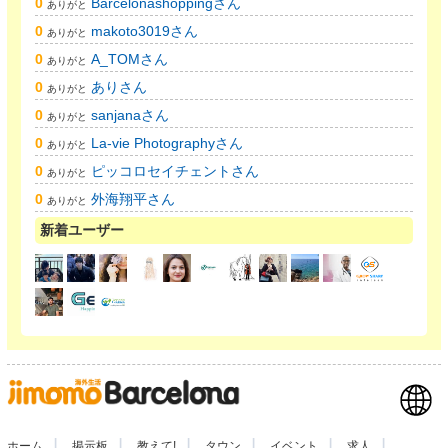
0
Barcelonashoppingさん
ありがと
0
makoto3019さん
ありがと
0
A_TOMさん
ありがと
0
ありさん
ありがと
0
sanjanaさん
ありがと
0
La-vie Photographyさん
ありがと
0
ピッコロセイチェントさん
ありがと
0
外海翔平さん
ありがと
新着ユーザー
|
|
|
|
|
|
ホーム
掲示板
教えて!
タウン
イベント
求人