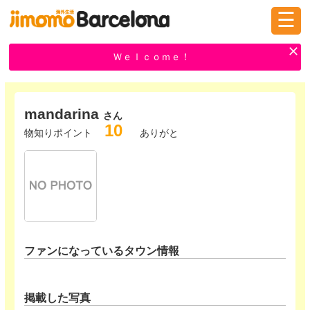
☰
ログイン
新規登録
Ｗｅｌｃｏｍｅ！
mandarina
掲示板
タウン情報
教えて！
さん
10
物知りポイント
ありがと
ニュース
イベント
求人
物件
習い事
ファンになっているタウン情報
掲載した写真