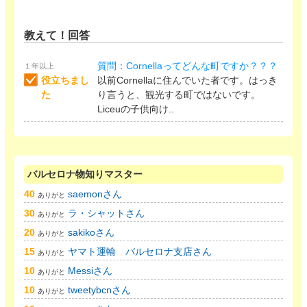
教えて！回答
質問：Cornellaってどんな町ですか？？？
１年以上
役立ちまし
以前Cornellaに住んでいた者です。はっき
た
り言うと、観光する町ではないです。
Liceuの子供向け..
バルセロナ物知りマスター
40
saemonさん
ありがと
30
ラ・シャットさん
ありがと
20
sakikoさん
ありがと
15
ヤマト運輸 バルセロナ支店さん
ありがと
10
Messiさん
ありがと
10
tweetybcnさん
ありがと