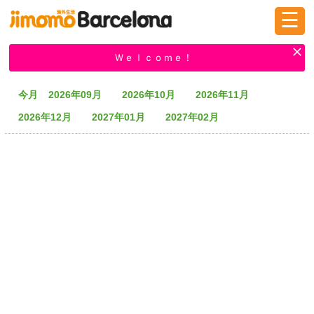
☰
ログイン
新規登録
Ｗｅｌｃｏｍｅ！
今月
2026年09月
2026年10月
2026年11月
掲示板
タウン情報
教えて！
2026年12月
2027年01月
2027年02月
ニュース
イベント
求人
物件
習い事