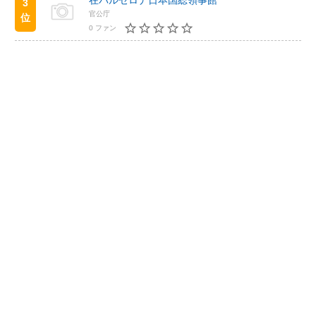
在バルセロナ日本国総領事館
3
官公庁
位
0 ファン