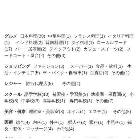
グルメ
日本料理(30)
中華料理(1)
フランス料理(1)
イタリア料理
(1)
インド料理(2)
韓国料理(1)
タイ料理(1)
ローカルフード
(17)
バー・居酒屋(2)
テイクアウト(2)
カフェ・スイーツ(2)
フ
ードコート・屋台(2)
その他(3)
ショッピング
ファッション(3)
スーパー(1)
食品・飲料(3)
生
活・インテリア(5)
車・バイク・自転車(1)
百貨店(2)
その他(1)
レジャー
旅行代理店(5)
その他(4)
スクール
語学学校(10)
補習校・学習塾(9)
幼稚園・保育園(6)
小
学校(3)
中学校(3)
高等学校(1)
専門学校(1)
その他(7)
美容・健康
理容室・美容室(3)
ネイル(1)
エステ(1)
その他(5)
医療
総合(4)
内科(1)
外科(1)
婦人科(2)
眼科(1)
小児科(1)
鍼
灸・整体・マッサージ(4)
その他(4)