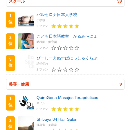
スクール
39
バルセロナ日本人学校
1
小学校
位
2 ファン
こども日本語教室 かるみ〜にょ
2
幼稚園・保育園
位
2 ファン
びーしーえぬすぱにっしゅくらぶ
3
語学学校
位
2 ファン
美容・健康
9
QuiroGena Masajes Terapéuticos
1
ネイル
位
8 ファン
Shibuya 84 Hair Salon
2
理容室・美容室
位