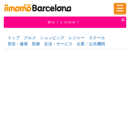
☰
ログイン
新規登録
Ｗｅｌｃｏｍｅ！
トップ
グルメ
ショッピング
レジャー
スクール
美容・健康
医療
生活・サービス
企業・公共機関
掲示板
タウン情報
教えて！
ニュース
イベント
求人
物件
習い事