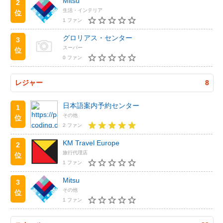
Mitsu
2
生活・インテリア
位
1 ファン
グロリアス・センター
3
スーパー
位
0 ファン
レジャー
8
日本語案内予約センター
1
その他
位
2 ファン
KM Travel Europe
2
旅行代理店
位
1 ファン
Mitsu
3
その他
位
1 ファン