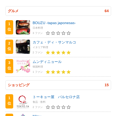
グルメ
64
BOUZU -tapas japonesas-
1
日本料理
位
3 ファン
カフェ・ディ・サンマルコ
2
イタリア料理
位
2 ファン
ムンディニョール
3
韓国料理
位
1 ファン
ショッピング
15
トーキョー屋 バルセロナ店
1
食品・飲料
位
2 ファン