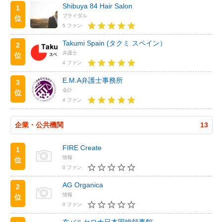
Shibuya 84 Hair Salon
1
ブライダル
位
5 ファン
Takumi Spain (タクミ スペイン）
2
弁護士
位
4 ファン
E.M.A弁護士事務所
3
会計
位
4 ファン
企業・公共機関
13
FIRE Create
1
情報
位
0 ファン
AG Organica
2
情報
位
0 ファン