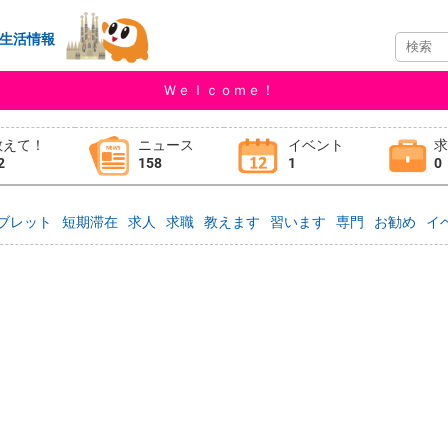
生活情報
Ｗｅｌｃｏｍｅ！
教えて！
ニュース
イベント
2
158
1
0
ブレット
短期滞在
求人
求職
教えます
習います
専門
お勧め
イ