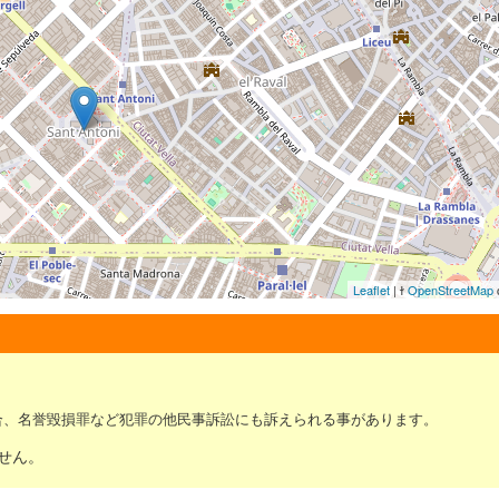
Leaflet
| ɫ
OpenStreetMap
c
合、名誉毀損罪など犯罪の他民事訴訟にも訴えられる事があります。
せん。