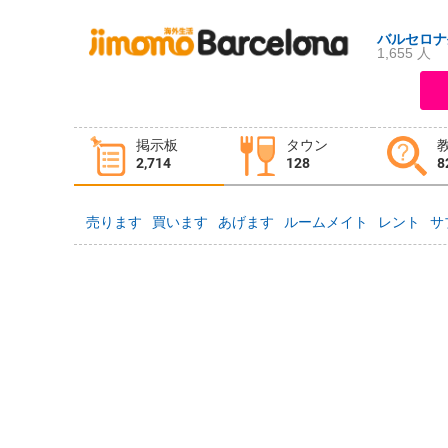
バルセロナ
1,655 人
ログイン
新規登録
掲示板
タウン
掲示板
タウン情報
教えて！
2,714
128
8
売ります
買います
あげます
ルームメイト
レント
サ
ニュース
イベント
求人
物件
習い事