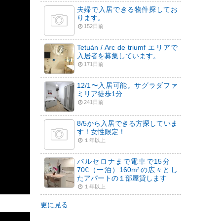
夫婦で入居できる物件探してお
ります。
152日前
Tetuán / Arc de triumf エリアで
入居者を募集しています。
171日前
12/1〜入居可能。サグラダファ
ミリア徒歩1分
241日前
8/5から入居できる方探していま
す！女性限定！
１年以上
バルセロナまで電車で15分
70€（一泊）160m²の広々とし
たアパートの１部屋貸します
１年以上
更に見る