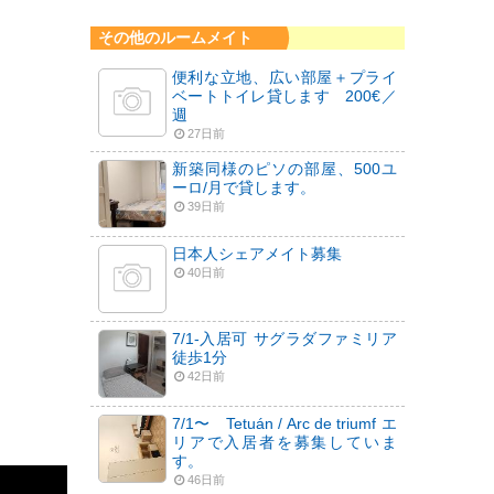
その他のルームメイト
便利な立地、広い部屋＋プライ
ベートトイレ貸します 200€／
週
27日前
新築同様のピソの部屋、500ユ
ーロ/月で貸します。
39日前
日本人シェアメイト募集
40日前
7/1-入居可 サグラダファミリア
徒歩1分
42日前
7/1〜 Tetuán / Arc de triumf エ
リアで入居者を募集していま
す。
46日前