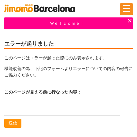
☰
ログイン
新規登録
Ｗｅｌｃｏｍｅ！
エラーが起りました
掲示板
タウン情報
教えて！
このページはエラーが起った際にのみ表示されます。
機能改善の為、下記のフォームよりエラーについての内容の報告に
ニュース
イベント
求人
ご協力ください。
このページが見える前に行なった内容：
物件
習い事
送信