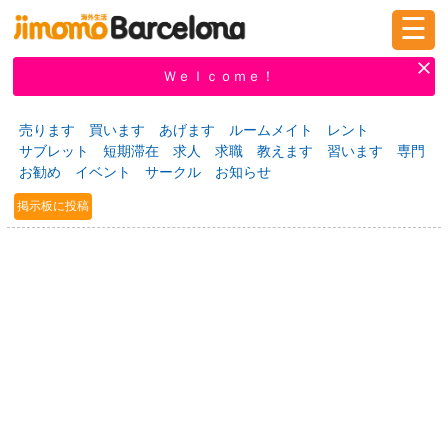
☰
ログイン
新規登録
Ｗｅｌｃｏｍｅ！
売ります
買います
あげます
ルームメイト
レント
サブレット
短期滞在
求人
求職
教えます
習います
専門
掲示板
タウン情報
教えて！
お勧め
イベント
サークル
お知らせ
掲示板に投稿
ニュース
イベント
求人
物件
習い事