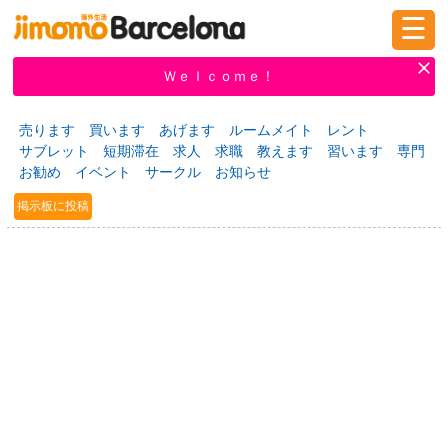
☰
ログイン
新規登録
Ｗｅｌｃｏｍｅ！
売ります
買います
あげます
ルームメイト
レント
サブレット
短期滞在
求人
求職
教えます
習います
専門
掲示板
タウン情報
教えて！
お勧め
イベント
サークル
お知らせ
掲示板に投稿
ニュース
イベント
求人
物件
習い事